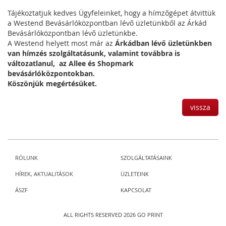
Tájékoztatjuk kedves Ügyfeleinket, hogy a hímzőgépet átvittük
a Westend Bevásárlóközpontban lévő üzletünkből az Árkád
Bevásárlóközpontban lévő üzletünkbe.
A Westend helyett most már az
Árkádban lévő üzletünkben
van hímzés szolgáltatásunk, valamint továbbra is
változatlanul, az Allee és Shopmark
bevásárlóközpontokban.
Köszönjük megértésüket.
vissza
RÓLUNK
SZOLGÁLTATÁSAINK
HÍREK, AKTUALITÁSOK
ÜZLETEINK
ÁSZF
KAPCSOLAT
ALL RIGHTS RESERVED 2026 GO PRINT