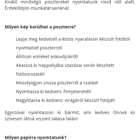
Kiváló minőségű posztereket nyomtatunk rövid idő alatt.
Érdeklődjön munkatársainknál.
Milyen kép kerülhet a poszterre?
Lepje meg kedvesét a közös nyaraláson készült fotóból
nyomtatott poszterrel!
Állítson emléket esküvőjükről!
Akassza ki nappalijába utazásai során készített
fotósorozatát!
Mosolyogjon vissza poszterről a család!
Nyomtassa ki kedvenc filmjelenetét!
Nagyíttassa ki kedvenc virágáról készült fotóját!
Egyszóval nyomtasson ki bármit, ami kedves Önnek és
szívesen látná viszont lakása falán!
Milyen papírra nyomtatunk?