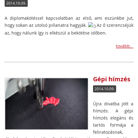
2014.10.09.
A diplomakötéssel kapcsolatban az első, ami eszünkbe jut,
hogy sokan az utolsó pillanatra hagyják.
Az ő szerencséjük
az, hogy nálunk így is elkészül a bekötése időben.
tovább…
Gépi hímzés
2014.10.09.
Újra divatba jött a
hímzés. A gépi
hímzés elegáns és
tartós formája a
feliratozásnak,