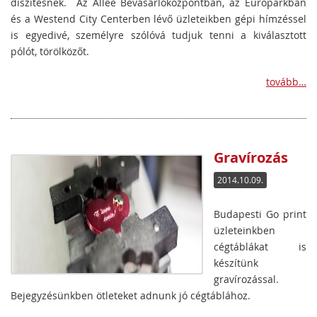
díszítésnek. Az Allee Bevásárlóközpontban, az Europarkban
és a Westend City Centerben lévő üzleteikben gépi hímzéssel
is egyedivé, személyre szólóvá tudjuk tenni a kiválasztott
pólót, törölközőt.
tovább…
Gravírozás
2014.10.09.
Budapesti Go print
üzleteinkben
cégtáblákat is
készítünk
gravírozással.
Bejegyzésünkben ötleteket adnunk jó cégtáblához.