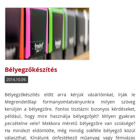
Bélyegzőkészítés
2014.10.09.
Bélyegzőkészítés előtt arra kérjük vásárlóinkat, írják le
Megrendelőlap formanyomtatványunkra milyen szöveg
kerüljön a bélyegzőre. Fontos tisztázni bizonyos kérdéseket,
például, hogy mire használja bélyegzőjét? Milyen gyakran
pecsételne vele? Mekkora méretű bélyegzőre van szüksége?
Ha mindezt eldöntötte, még mindig sokféle bélyegző közül
választhat. Kínálunk önfestékező műanyag vagy fémvázas